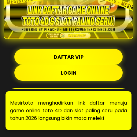
DAFTAR VIP
LOGIN
Mesirtoto menghadirkan link daftar menuju
game online toto 4D dan slot paling seru pada
tahun 2026 langsung bikin mata melek!